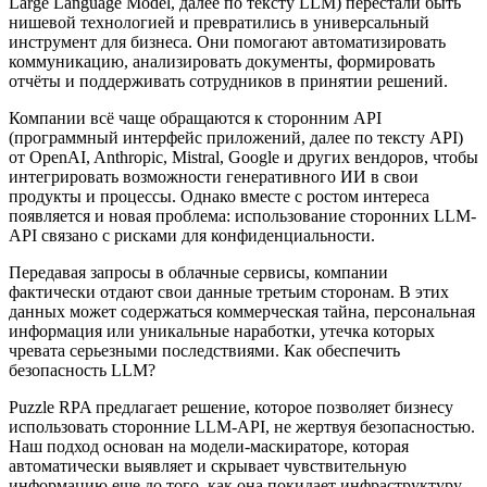
Large Language Model, далее по тексту LLM) перестали быть
нишевой технологией и превратились в универсальный
инструмент для бизнеса. Они помогают автоматизировать
коммуникацию, анализировать документы, формировать
отчёты и поддерживать сотрудников в принятии решений.
Компании всё чаще обращаются к сторонним API
(программный интерфейс приложений, далее по тексту API)
от OpenAI, Anthropic, Mistral, Google и других вендоров, чтобы
интегрировать возможности генеративного ИИ в свои
продукты и процессы. Однако вместе с ростом интереса
появляется и новая проблема: использование сторонних LLM-
API связано с рисками для конфиденциальности.
Передавая запросы в облачные сервисы, компании
фактически отдают свои данные третьим сторонам. В этих
данных может содержаться коммерческая тайна, персональная
информация или уникальные наработки, утечка которых
чревата серьезными последствиями. Как обеспечить
безопасность LLM?
Puzzle RPA предлагает решение, которое позволяет бизнесу
использовать сторонние LLM-API, не жертвуя безопасностью.
Наш подход основан на модели-маскираторе, которая
автоматически выявляет и скрывает чувствительную
информацию еще до того, как она покидает инфраструктуру