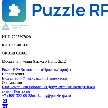
ИНН 7725397028
КПП 771401001
ОКВЭД 63.99.1
Москва, 3-я улица Ямского Поля, 2к12
Puzzle RPA
Возможности
Проекты
Тарифы
Направления
Бухгалтерия
Финансы
Для IT-директора
О компании
Блог компании
Обновления
Документация
Эксперты
База
знаний
Контакты
+7 (499) 322-09-28
marketing@puzzle-rpa.ru