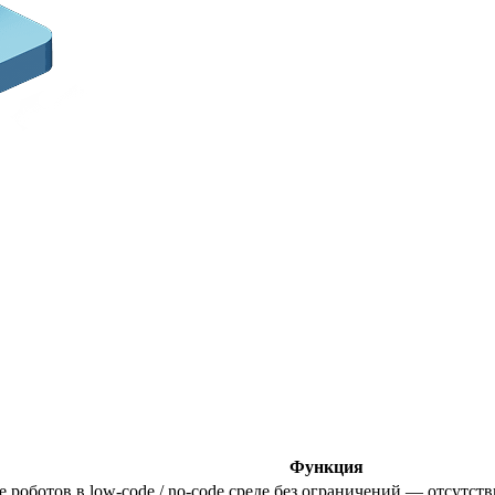
Функция
 роботов в low-code / no-code среде без ограничений — отсутст