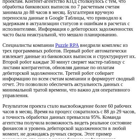
проектам. Контент-агентство КПД столкнулось с тем, что
обработка банковских выписок по 7 расчетным счетам
занимала до 88 часов в месяц. Бухгалтерия вручную
переносила данные в Google Таблицы, что приводило к
задержкам в актуализации статусов и ошибкам в расчетах с
исполнителями. Информация о дебиторских задолженностях
часто была неактуальной, что мешало планированию.
Специалисты компании
Puzzle RPA
внедрили комплекс из
трех программных роботов. Первый робот автоматически
извлекает данные из банковских выписок и структурирует их.
Второй робот каждые 30 минут сверяет мастер-таблицу с
листами контрагентов, обновляя данные по оплатам
дебиторской задолженности. Третий робот собирает
информацию по всем счетам компании и формирует сводный
отчет. Это позволило обеспечить актуальность данных с
минимальной тратой времени, что важно для оперативного
управления.
Результатом проекта стало высвобождение более 60 рабочих
часов в месяц. Время на процесс сократилось с 88 до 29 часов,
а точность обработки данных превысила 95%. Команда
агентства получила возможность видеть реальное состояние
финансов и уровень дебиторской задолженности в любой
момент, не дожидаясь ручных сверок. Этот пример