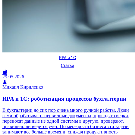
RPA и 1С
Статьи
29.05.2026
Михаил Кириленко
RPA и 1С: роботизация процессов бухгалтерии
В бухгалтерии до сих пор очень много ручной работы. Люди
сами обрабатывают первичные документы, проводят сверки,
переносят данные из одной системы в другую, проверяют,
правильно ли ведется учет. По мере роста бизнеса эти задачи
занимают все больше времени, снижая продуктивность