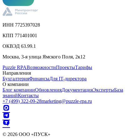
ИНН 7725397028
КПП 771401001
ОКВЭД 63.99.1
Москва, 3-я улица Ямского Поля, 2к12
Puzzle RPA
Возможности
Проекты
Тарифы
Направления
Бухгалтерия
Финансы
Для IT-директора
О компании
Блог компании
Обновления
Документация
Эксперты
База
знаний
Контакты
+7 (499) 322-09-28
marketing@puzzle-rpa.ru
© 2026 ООО «ПУСК»